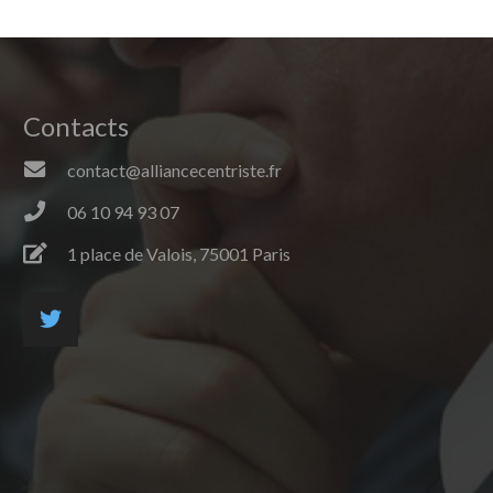
Contacts
contact@alliancecentriste.fr
06 10 94 93 07
1 place de Valois, 75001 Paris