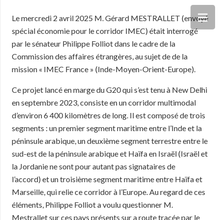
Le mercredi 2 avril 2025 M. Gérard MESTRALLET (envoyé
spécial économie pour le corridor IMEC) était interrogé
par le sénateur Philippe Folliot dans le cadre de la
Commission des affaires étrangères, au sujet de de la
mission « IMEC France » (Inde-Moyen-Orient-Europe).
Ce projet lancé en marge du G20 qui s’est tenu à New Delhi
en septembre 2023, consiste en un corridor multimodal
d’environ 6 400 kilomètres de long. Il est composé de trois
segments : un premier segment maritime entre l’Inde et la
péninsule arabique, un deuxième segment terrestre entre le
sud-est de la péninsule arabique et Haïfa en Israël (Israël et
la Jordanie ne sont pour autant pas signataires de
l’accord) et un troisième segment maritime entre Haïfa et
Marseille, qui relie ce corridor à l’Europe. Au regard de ces
éléments, Philippe Folliot a voulu questionner M.
Mestrallet sur ces pays présents sur a route tracée par le