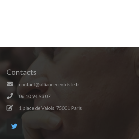
Contacts
contact@alliancecentriste.fr
06 10 94 93 07
1 place de Valois, 75001 Paris