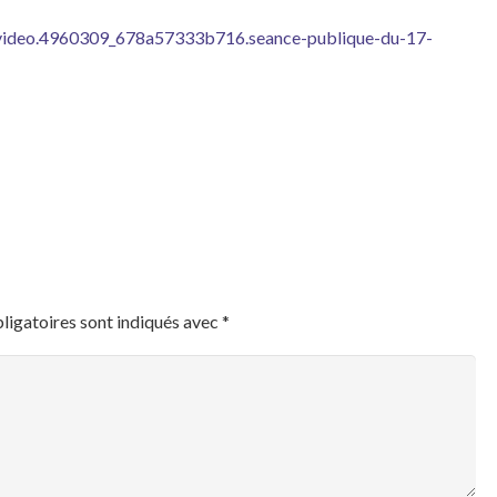
fr/video.4960309_678a57333b716.seance-publique-du-17-
ligatoires sont indiqués avec
*