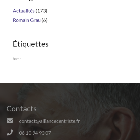
Actualités
(173)
Romain Grau
(6)
Étiquettes
home
Contacts
contact@alliancecentriste.fr
06 10 94 93 07