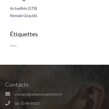
Actualités
(173)
Romain Grau
(6)
Étiquettes
home
Contacts
contact@alliancecentriste.fr
06 10 94 93 07