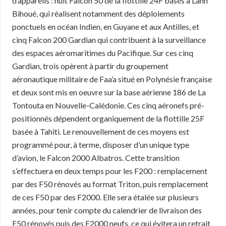
d’appareils : huit Falcon 50 de la flottille 24F basés à Lann
Bihoué, qui réalisent notamment des déploiements
ponctuels en océan Indien, en Guyane et aux Antilles, et
cinq Falcon 200 Gardian qui contribuent à la surveillance
des espaces aéromaritimes du Pacifique. Sur ces cinq
Gardian, trois opèrent à partir du groupement
aéronautique militaire de Faa’a situé en Polynésie française
et deux sont mis en oeuvre sur la base aérienne 186 de La
Tontouta en Nouvelle-Calédonie. Ces cinq aéronefs pré-
positionnés dépendent organiquement de la flottille 25F
basée à Tahiti. Le renouvellement de ces moyens est
programmé pour, à terme, disposer d’un unique type
d’avion, le Falcon 2000 Albatros. Cette transition
s’effectuera en deux temps pour les F200 : remplacement
par des F50 rénovés au format Triton, puis remplacement
de ces F50 par des F2000. Elle sera étalée sur plusieurs
années, pour tenir compte du calendrier de livraison des
F50 rénovés puis des F2000 neufs, ce qui évitera un retrait